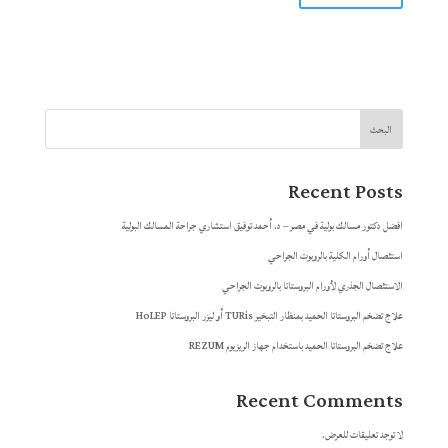
البحث
Recent Posts
افضل دكتور مسالك بولية في مصر – د. أحمد توفيق استشاري جراحة المسالك البولية
استئصال أورام الكلية بالروبوت الجراحي
الاستئصال الجذري لأورام البروستاتا بالروبوت الجراحي
علاج تضخم البروستاتا الحميد بمنظار التبخير TURis أو ليزر البروستاتا HoLEP
علاج تضخم البروستاتا الحميد باستخدام جهاز الريزيوم REZUM
Recent Comments
لا توجد تعليقات للعرض.