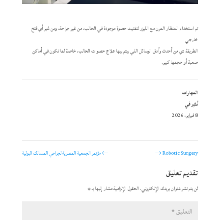
تم استخدام المنظار المرن مع الليزر لتفتيت حصوة موجودة في الحالب، من غير جراحة، ومن غير أي فتح
خارجي
الطريقة دي من أحدث وأدق الوسائل اللي بيتم بيها علاج حصوات الحالب، خاصة لما تكون في أماكن
صعبة أو حجمها كبير.
المهارات
نُشِر في
8 فبراير، 2026
Robotic Surgery
→
←
مؤتمر الجمعية المصرية لجراحي المسالك البولية
تقديم تعليق
لن يتم نشر عنوان بريدك الإلكتروني.
الحقول الإلزامية مشار إليها بـ
*