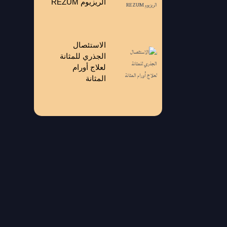
الريزيوم REZUM
الاستئصال
الجذري للمثانة
لعلاج أورام
المثانة